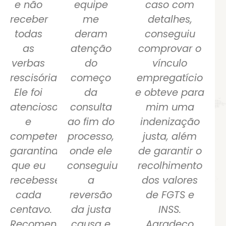
e não
equipe
caso com
receber
me
detalhes,
todas
deram
conseguiu
as
atenção
comprovar o
verbas
do
vínculo
rescisórias.
começo
empregatício
Ele foi
da
e obteve para
atencioso
consulta
mim uma
e
ao fim do
indenização
competente,
processo,
justa, além
garantindo
onde ele
de garantir o
que eu
conseguiu
recolhimento
recebesse
a
dos valores
cada
reversão
de FGTS e
centavo.
da justa
INSS.
Recomendo!
causa e
Agradeço