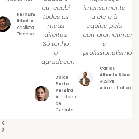
eu recebi
imensamente
Fernanda
todos os
a ele e à
Ribeiro A
meus
equipe pelo
Analista
Financeiro
direitos.
comprometiment
Só tenho
e
a
profissionalismo!
agradecer.
Carlos
Alberto Silva
Joice
Auxiliar
Porto
Administrativo
Pereira
Assistente
de
Gerente