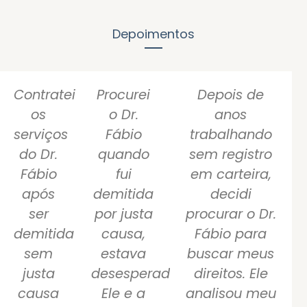
Depoimentos
Contratei
Procurei
Depois de
os
o Dr.
anos
serviços
Fábio
trabalhando
do Dr.
quando
sem registro
Fábio
fui
em carteira,
após
demitida
decidi
ser
por justa
procurar o Dr.
demitida
causa,
Fábio para
sem
estava
buscar meus
justa
desesperada.
direitos. Ele
causa
Ele e a
analisou meu