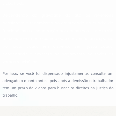
trabalhador.
Dependendo da gravidade do ato as reversões
ocasionam a readmissão do empregado ao quadro de
funcionários e a indenização por danos morais em razão
do constrangimento sofrido ou a conversão da dispensa
por justa causa em dispensa sem justa causa,
condenando a empresa ao pagamento de todas as
verbas rescisórias.
Por isso, se você foi dispensado injustamente, consulte um
advogado o quanto antes, pois após a demissão o trabalhador
tem um prazo de 2 anos para buscar os direitos na justiça do
trabalho.