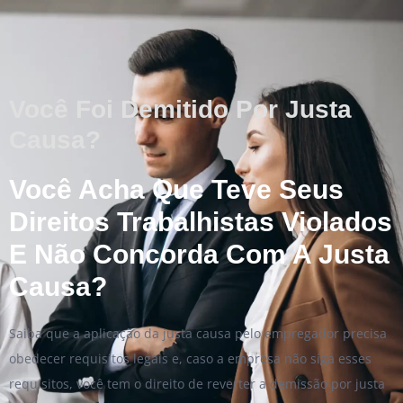
Você Foi Demitido Por Justa
Causa?
Você Acha Que Teve Seus
Direitos Trabalhistas Violados
E Não Concorda Com A Justa
Causa?
Saiba que a aplicação da justa causa pelo empregador precisa
obedecer requisitos legais e, caso a empresa não siga esses
requisitos, você tem o direito de reverter a demissão por justa